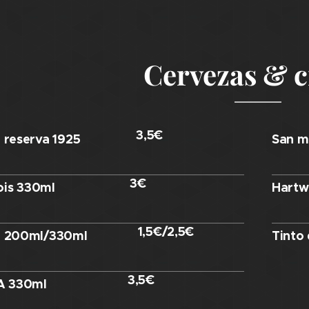
Cervezas & c
3,5€
 reserva 1925
San m
3€
tois 330ml
Hartwa
1,5€/2,5€
 200ml/330ml
Tinto 
3,5€
A 330ml