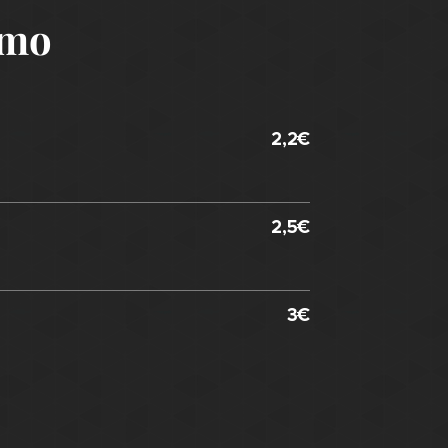
umo
2,2€
2,5€
3€