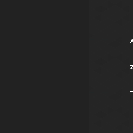
A
Z
T