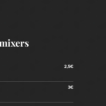
mixers
2,5€
3€