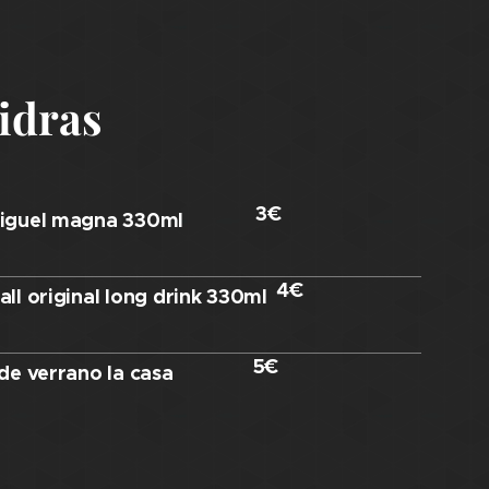
idras
3€
iguel magna 330ml
4€
ll original long drink 330ml
5€
de verrano la casa