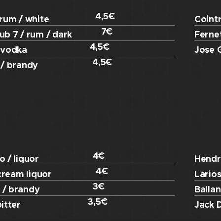
4,5€
 rum / white
Cointr
7€
ub 7 / rum / dark
Fernet
4,5€
 vodka
Jose 
4,5€
 / brandy
4€
o / liquor
Hendri
4€
 cream liquor
Larios
3€
 / brandy
Ballan
3,5€
itter
Jack D