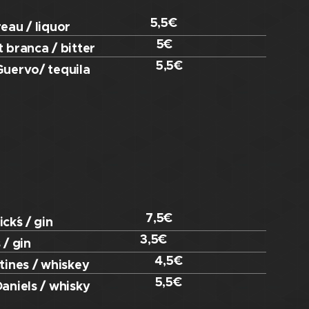
5,5€
eau / liquor
5€
 branca / bitter
5,5€
Guervo/ tequila
7,5€
ck´s / gin
3,5€
 / gin
4,5€
tines / whiskey
5,5€
aniels / whisky