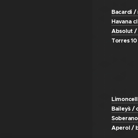
Bacardi /
Havana cl
Absolut /
Torres 10
Limoncell
Bailey`s /
Soberano
Aperol / b